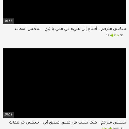
36:58
سكس مترجم – أحتاج إلى شيء في فمي يا بُنيّ – سكس امهات
0%
1K
28:59
سكس مترجم – كنت سبب في طلاق صديق أبي – سكس مراهقات