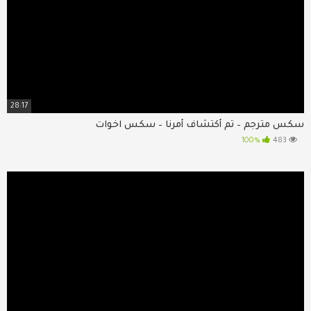
28:17
سكس مترجم – تم أكتشاف أمرنا – سكس اخوات
100%
483