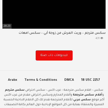
28:23
سكس مترجم – وريث العرش من زوجة أبي – سكس امهات
431
فيديوهات ذات صلة
Arabx
Terms & Conditions
DMCA
18 USC 2257
سكس – افلام سكس مترجمة – عرب اكس – سكس احترافي
سكس مترجم
و
أفلام سكس مترجمة
وأفلام المحارم وسكس احترافي مقدم من عرب اكس
أكبر موقع
سكس عربي
للأفلام المترجمة نقدم لك كل الافلام الاباحية الجنسية
المميزة والمنتقاة بعناية من كل المواقع الإباحية حول العالم بكافة التصنيفات