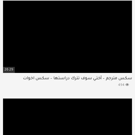
26:29
سكس مترجم – أختي سوف تترك دراستها – سكس اخوات
494