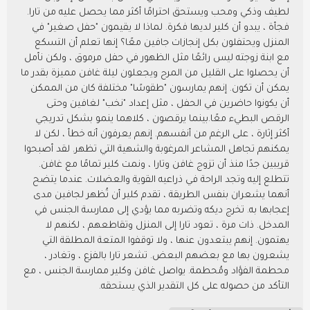
لطيف وذكي ومحب ويستحق احترامًا أكثر مما يحصل عليه من تارا.
فجأة ، يبدو أن كلير لديها فكرة. لماذا لا يقيمون "حفل صغير" في
المنزل ويحتفلون بكل إنجازات جافين معًا؟ إنها تعلم أن التسكع
مع ابنة زوجته ليس رائعًا مثل الظهور في حفل مرموق ، ولكن نأمل
أن يحصلوا على القليل من المرح ويجعلون ليلة غافن مميزة بقدر ما
يمكن أن تكون. إنهم يمارسون "طقوسًا" مختلفة كان من الممكن
أن يكونوا حاضرين في الحفل ، مثل إعداد "نخب" لغافين وحتى
الرقص البطيء معًا.بينما يرقصون ، كلاهما ينمو بشكل تدريجي
أكثر إثارة ، على الرغم من أنفسهم. إنهم يعرفون أنه خطأ ، لكن لا
يمكنهم تجاهل المشاعر المرغوبة والشهية التي تظهر. لقد أصبحوا
قريبين جدًا منذ أن تزوج غافن وتارا ، ونمت كلير تمامًا مع غافن.
تتطلع إليه وتجد الراحة في ذراعيه القوية والعضلات. عندما يتضح
أنهما يشعران بنفس الطريقة ، تقدم كلير أن تُظهر لجافين مدى
إعجابها به. تخرج ديكه وتضربه مما يؤدي إلى ممارسة الجنس في
المدخل. ذات مرة ، تعود تارا إلى المنزل وتقاطعهم ، لكنهم لا
يهتمون. إنهم يبتعدون عنها ، ولا توقفوا المتعة المطلقة التي
يشعرون بها مع بعضهم البعض. تشعر تارا بالفزع ، وتغادر ،
محطمة الفؤاد ومُحطمة. يواصل غافن وكلير ممارسة الجنس ، مع
التأكد من حصوله على كل التقدير الذي يستحقه.