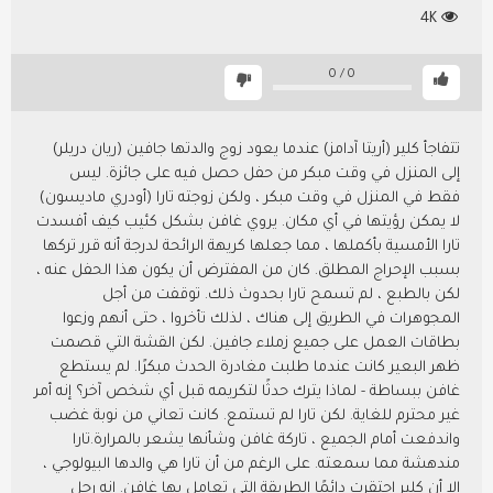
4K
0
/
0
تتفاجأ كلير (أريتا آدامز) عندما يعود زوج والدتها جافين (ريان دريلر)
إلى المنزل في وقت مبكر من حفل حصل فيه على جائزة. ليس
فقط في المنزل في وقت مبكر ، ولكن زوجته تارا (أودري ماديسون)
لا يمكن رؤيتها في أي مكان. يروي غافن بشكل كئيب كيف أفسدت
تارا الأمسية بأكملها ، مما جعلها كريهة الرائحة لدرجة أنه قرر تركها
بسبب الإحراج المطلق. كان من المفترض أن يكون هذا الحفل عنه ،
لكن بالطبع ، لم تسمح تارا بحدوث ذلك. توقفت من أجل
المجوهرات في الطريق إلى هناك ، لذلك تأخروا ، حتى أنهم وزعوا
بطاقات العمل على جميع زملاء جافين. لكن القشة التي قصمت
ظهر البعير كانت عندما طلبت مغادرة الحدث مبكرًا. لم يستطع
غافن ببساطة - لماذا يترك حدثًا لتكريمه قبل أي شخص آخر؟ إنه أمر
غير محترم للغاية. لكن تارا لم تستمع. كانت تعاني من نوبة غضب
واندفعت أمام الجميع ، تاركة غافن وشأنها يشعر بالمرارة.تارا
مندهشة مما سمعته. على الرغم من أن تارا هي والدها البيولوجي ،
إلا أن كلير احتقرت دائمًا الطريقة التي تعامل بها غافن. إنه رجل