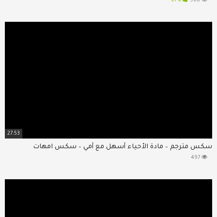
67%
968
27:53
سكس مترجم – مادة الأحياء أسهل مع أمي – سكس امهات
497