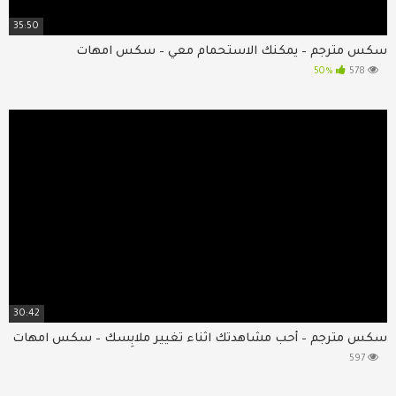
35:50
سكس مترجم – يمكنك الاستحمام معي – سكس امهات
50%
578
30:42
سكس مترجم – أحب مشاهدتك اثناء تغيير ملابِسك – سكس امهات
597