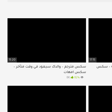
15:20
17:15
ة – سكس
سكس مترجم – والدك سيعود في وقت متأخر –
سكس امهات
82%
8K