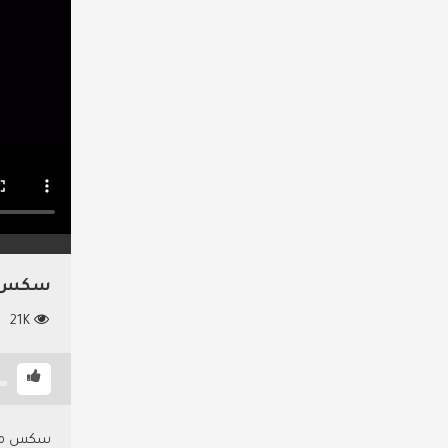
سكس مت
21K
سكس مترجم