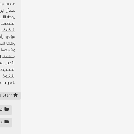
عندما تر
تسأل ابن 
زوجة الأب
التنظيف، 
بتنظيف ال
مؤخرة رآ
وهما الس
وشرجها بر
خططه. اعت
الأمثل ل
المسيطرة
النشوة، 
للعربية xnxx مترجم سكس مترجم xnxx
Jenna Starr - جينا ستار
اف
سك