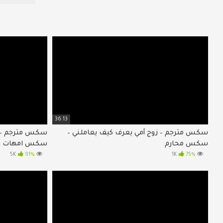
36:13
سكس مترجم – زوج أمي يعرف كيف يعاملني –
سكس مترجم – ق
سكس محارم
سكس امهات
91%
5K
75%
1K