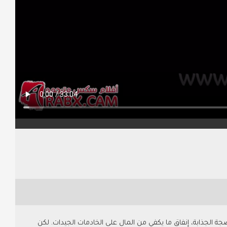
ة الجذابة، إنفاق ما يكفي من المال على الخادمات الجيدات. لكن