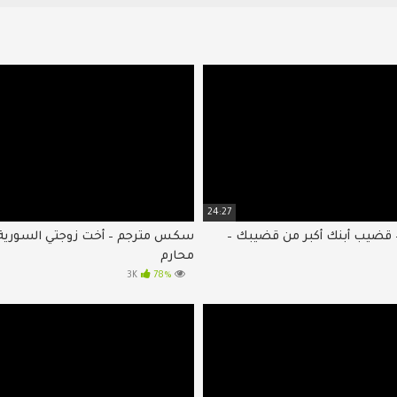
24:27
ضيب أبنك أكبر من قضيبك –
سكس مترجم – أخت زوجتي السوري
محارم
78%
3K