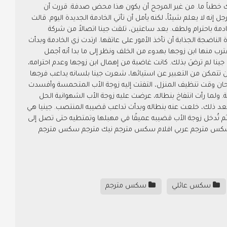
اك خطباً ما. من غير المرجح أن يكون هذا محض صدفة. قررت أن
ه لا يعلم شيئاً، لكنه يأمل أن تأتي الخادمة الجديدة اليوم. قالت
دمة باحترام ولطف. بعد ساعتين، تلقت جينا اتصالاً من شركة
ناضجة الجذابة أن تأخذ الأمور على عاتقها. ارتدت زي الخادمة وبدأت
ترب منها ابن زوجها بهدوء من الخلف ونظر إلى ما بدا أنه أجمل
ينا لم ترضَ بذلك. كانت غاضبة من إهمال ابن زوجها وعدم احترامه،
ن تتمكن من التعبير عن استيائها، شعرت جينا بلسانه يداعب فرجها
ما حان وقت تنظيف المنزل، التفتت إليه زوجة الأب المتحمسة وأفسدت
 ولما رأت انتفاخ بنطاله، عرضت عليه زوجة الأب الشهوانية الحل
 بعد ذلك، خلعت عنه بنطاله وبدأت تداعب قضيبه المنتصب. جينيا هي
م تُدخل زوجة الأب قضيبه عميقًا في مهبلها وتمتطيه حتى تصل إلى
جم سكس مترجم عربي افلام سكس مترجم نيك مترجم سكس مترجم
سكس عائلي
سكس مترجم