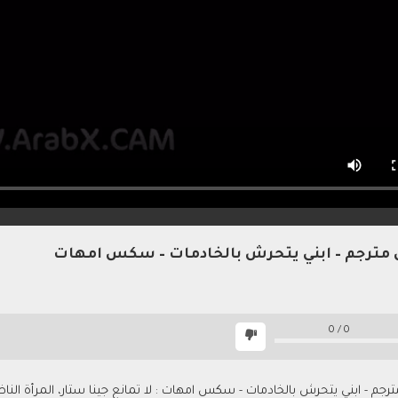
رجم – ابني يتحرش بالخادمات – سكس امهات
0
/
0
 - ابني يتحرش بالخادمات - سكس امهات : لا تمانع جينا ستار، المرأة الناضج