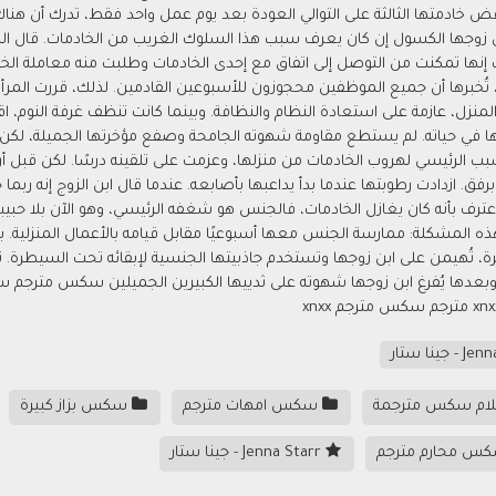
فض خادمتها الثالثة على التوالي العودة بعد يوم عمل واحد فقط، تدرك أن هن
زوجها الكسول إن كان يعرف سبب هذا السلوك الغريب من الخادمات. قال الرجل إن
 إنها تمكنت من التوصل إلى اتفاق مع إحدى الخادمات وطلبت منه معاملة الخا
تُخبرها أن جميع الموظفين محجوزون للأسبوعين القادمين. لذلك، قررت المرأة ال
منزل، عازمة على استعادة النظام والنظافة. وبينما كانت تنظف غرفة النوم، اق
ها في حياته. لم يستطع مقاومة شهوته الجامحة وصفع مؤخرتها الجميلة، لكن ج
بب الرئيسي لهروب الخادمات من منزلها، وعزمت على تلقينه درسًا. لكن قبل أ
فق. ازدادت رطوبتها عندما بدأ يداعبها بأصابعه. عندما قال ابن الزوج إنه رب
رف بأنه كان يغازل الخادمات، فالجنس هو شغفه الرئيسي، وهو الآن بلا حبيبة.
هذه المشكلة: ممارسة الجنس معها أسبوعيًا مقابل قيامه بالأعمال المنزلية.
، تُهيمن على ابن زوجها وتستخدم جاذبيتها الجنسية لإبقائه تحت السيطرة. ث
وبعدها يُفرغ ابن زوجها شهوته على ثدييها الكبيرين الجميلين سكس متر
لام سكس مترجمة
سكس امهات مترجم
سكس بزاز كبيرة
س محارم مترجم
Jenna Starr - جينا ستار